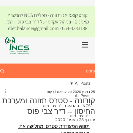
קורס קואצ'ינג ותזונה - מכללת NCS להכשרת
מאמנים - בניהול אקדמי של
ד"ר צבי פוס
- טל.
diet.balance@gmail.com
-
054-3283138
פוסט
All Posts
25 במרץ 2020
זמן קריאה 1 דקות
All Posts
קורונה - סטרס תזונה ומערכת
NCS - בהנהלת ד"ר צבי פוס
החיסון -- ד"ר צבי פוס
ד"ר צבי פוס
עודכן:
28 באפר׳ 2020
וירוס קורונה
תזונה המעודדת סטרס ומחלישה את 