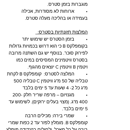
מוגברות בזמן סטרס.
•          ארוחות לא מסודרות, אכילה 
בעמידה או בהליכה מעלה סטרס.
המלצות תזונתיות בסטרס:  
•          בזמן הסטרס יש שימוש יתר 
בקומפלקס B כי הוא דרוש בכמויות גדולות 
לפירוק סוכר. בנוסף יש גם השתנה מרובה 
בסטרס וויטמינים המסיסים במים כמו 
ויטמין B וויטמין C יוצאים מהגוף.
•          המלצה לסטרס:  קומפלקס B לקחת 
טבליה של 50 מ"ג וויטמין C טבליה 500 
מ"ג כל 2- 4 שעות עד 5 ימים בלבד 
•          מגנזיום – מרפה שריר חלק 200-
400 מ"ג. (מצוי בעלים ירוקים). לשימוש עד 
5 ימים בלבד.
•          שמרי בירה: מכילים הרבה 
קומפלקס B. מומלץ לפזר עד 2 כפות שמרי 
בירה על כל מאכל. (לחולים בקנדידה מומלץ 