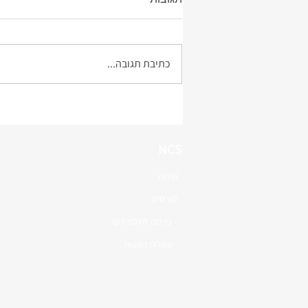
כתיבת תגובה...
להיות בחופש - האם אפשרי ללא
גבולות?
NCS
אודות
קורסים
כניסה לתלמידים
שאלות נפוצות