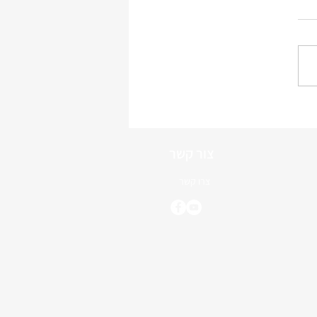
ופירות - ד"ר צבי פוס
צור קשר
צרו קשר