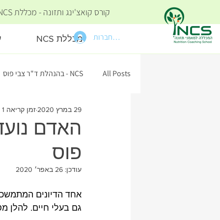
קורס קואצ'ינג ותזונה - מכללת NCS להכשרת מאמנים - בניהול אקדמי של
להתחברות
מכללת NCS
ע
All Posts
NCS - בהנהלת ד"ר צבי פוס
29 במרץ 2020
זמן קריאה 1 דקות
האדם נועד 
פוס
עודכן:
26 באפר׳ 2020
אחד הדיונים המתמשכים
גם בעלי חיים. להלן מס